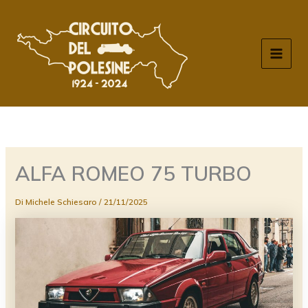
Vai
al
contenuto
MAIN
MEN
ALFA ROMEO 75 TURBO
Di
Michele Schiesaro
/
21/11/2025