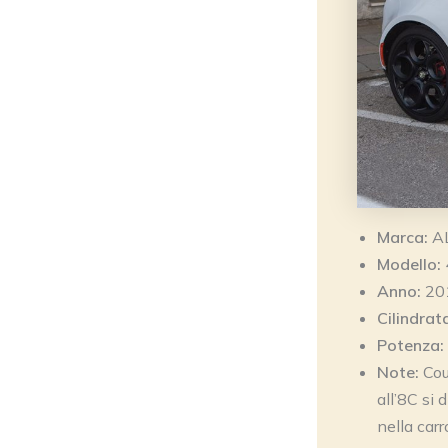
Marca:
A
Modello:
Anno:
20
Cilindrat
Potenza:
Note:
Cou
all’8C si 
nella carr