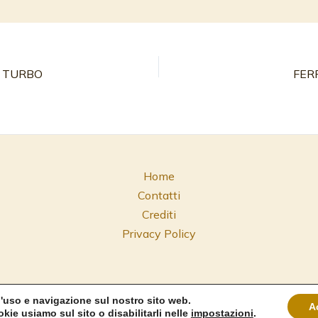
5 TURBO
FER
Home
Contatti
Crediti
Privacy Policy
 d'uso e navigazione sul nostro sito web.
 P.Iva: 01541160113
A
kie usiamo sul sito o disabilitarli nelle
impostazioni
.